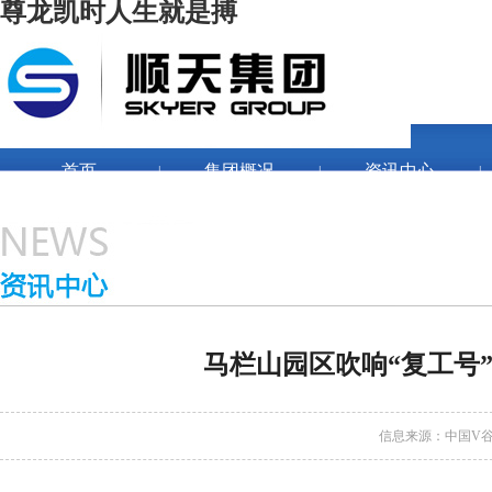
尊龙凯时人生就是搏
首页
集团概况
资讯中心
|
|
|
企业文化
人力资源
|
|
|
联系我们
马栏山园区吹响“复工号
信息来源：
中国V