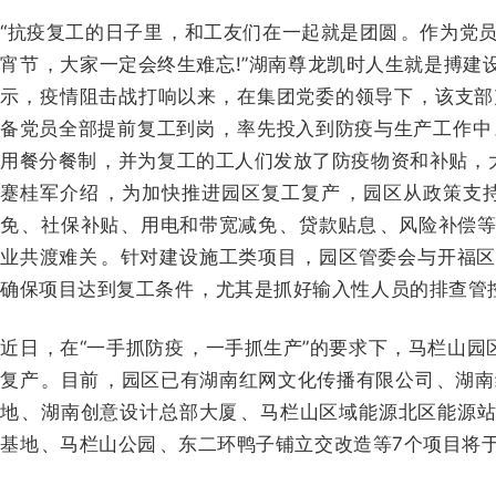
“抗疫复工的日子里，和工友们在一起就是团圆。
作为党员
宵节，大家一定会终生难忘!”湖南尊龙凯时人生就是搏
示 ，疫情阻击战打响以来 ，在集团党委的领导下，该
备党员全部提前复工到岗，率先投入到防疫与生产工作中
用餐分餐制，并为复工的工人们发放了防疫物资和补贴 ，
蹇桂军介绍 ，为加快推进园区复工复产，园区从政策支持
免、社保补贴 、用电和带宽减免、贷款贴息、风
业共渡难关。
针对建设施工类项目 ，园区管委会与开福区 
确保项目达到复工条件，尤其是抓好输入性人员的排查管控
近日，在“一手抓防疫，一手抓生产”的要求下，马栏
复产。
目前，园区已有湖南红网文化传播有限公司 、
地 、湖南创意设计总部大厦、马栏山区域能源北区能源站
基地、马栏山公园、东二环鸭子铺立交改造等7个项目将于2