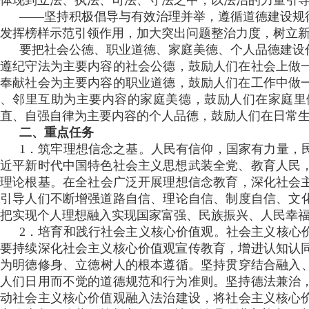
体现到立法 、执法、司法、守法之中，以法治的力量引
——坚持积极倡导与有效治理并举，遵循道德建设规律
发挥榜样示范引领作用，加大突出问题整治力度 ，树立新风正
要把社会公德、职业道德 、家庭美德 、个人品德建设
遵纪守法为主要内容的社会公德，鼓励人们在社会上做一个好公民
奉献社会为主要内容的职业道德，鼓励人们在工作中做一个好建设
、邻里互助为主要内容的家庭美德，鼓励人们在家庭里做一个
直、自强自律为主要内容的个人品德，鼓励人们在日常生
二、重点任务
1．筑牢理想信念之基。人民有信仰，国家有力量
近平新时代中国特色社会主义思想武装全党 、教育人民，
理论根基 。在全社会广泛开展理想信念教育  ，深化社
引导人们不断增强道路自信 、理论自信、制度自信
把实现个人理想融入实现国家富强 、民族振兴 、人民幸福
2．培育和践行社会主义核心价值观。社会主义核心价
要持续深化社会主义核心价值观宣传教育，增进认知认同
为明德修身 、立德树人的根本遵循。坚持贯穿结合融入
人们日用而不觉的道德规范和行为准则。坚持德法兼治，
动社会主义核心价值观融入法治建设，将社会主义核心