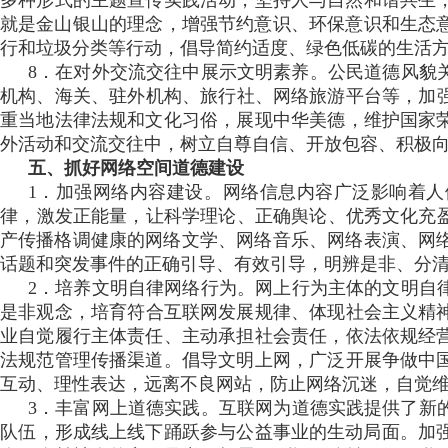
多种形式的主题宣传实践活动 ，坚持人与自然和谐共生
就是金山银山的理念 ，增强节约意识、环保意识和生态意识
行和垃圾分类等行动 ，倡导简约适度、绿色低碳的生活方式
8．在对外交流交往中展示文明素养  。公民道德风貌
机构、海关、驻外机构、旅行社 、网络旅游平台等 ，
重当地法律法规和文化习俗，展现中华美德，维护国家荣
外活动和交流交往中 ，树立自尊自信、开放包容、积极向
五、抓好网络空间道德建设
1．加强网络内容建设 。网络信息内容广泛影响着人
律，激发正能量 ，让科学理论、正确舆论、优
产传播格调健康的网络文学 、网络音乐 、网络表演、网络
话题和突发事件的正确引导 、有效引导，明辨是非、分
2．培养文明自律网络行为。网上行为主体的文明自律
是非观念，培育符合互联网发展规律、体现社会主义精神
业自觉履行主体责任、主动承担社会责任，依法依规经
法规范管理传播渠道。倡导文明上网，广泛开展争做中国
互动、理性表达 ，远离不良网站，防止网络沉迷 ，自觉
3．丰富网上道德实践 。互联网为道德实践提供了新的空间
队伍，形成线上线下踊跃参与公益事业的生动局面 。加强网