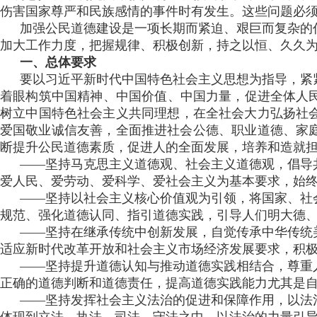
伤害国家尊严和民族感情的事件时有发生。这些问题必须引
加强公民道德建设是一项长期而紧迫 、艰巨而复杂的任务
加大工作力度 ，把握规律、积极创新，持之以恒 、
一、总体要求
要以习近平新时代中国特色社会主义思想为指导，紧紧围绕
着眼构筑中国精神、中国价值 、中国力量，促进全体
树立中国特色社会主义共同理想，在全社会大力弘扬社会主
爱国敬业诚信友善，全面推进社会公德、职业道德、家庭
断提升公民道德素质，促进人的全面发展 ，培养和造就
——坚持马克思主义道德观 、社会主义道德观 ，倡导共产
爱人民、爱劳动、爱科学、爱社会主义为基本要求，
——坚持以社会主义核心价值观为引领，将国家、
规范、强化道德认同 、指引道德实践，引导人们明大德、守
——坚持在继承传统中创新发展，自觉传承中华传统美
适应新时代改革开放和社会主义市场经济发展要求，积极推动
——坚持提升道德认知与推动道德实践相结合，尊重人民
正确的道德判断和道德责任 ，提高道德实践能力尤其是自觉实践
——坚持发挥社会主义法治的促进和保障作用，以法治承