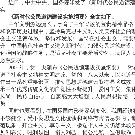
近日 ，中共中央、国务院印发了《新时代公民道德
实。
《新时代公民道德建设实施纲要》全文如下 。
中华文明源远流长 ，孕育了中华民族的宝贵精神品格
和改革历史进程中 ，坚持马克思主义对人类美好社会的理
会主义道德体系。坚持和发展中国特色社会主义，
升 。中国特色社会主义进入新时代 ，加强公民道德建设
化强国的战略任务，是适应社会主要矛盾变化、满足人
必然要求。
2001年，党中央颁布《公民道德建设实施纲要》
进了社会主义精神文明建设。党的十八大以来，以习近
作出一系列重要部署，推动思想道德建设取得显著成效
承中华优秀传统文化的自觉性不断提升，爱国主义、集体主义
风尚，民族自信心 、自豪感大大增强，人民思想觉悟
势。
同时也要看到，在国际国内形势深刻变化 、我国经济
不够健全 ，受不良思想文化侵蚀和网络有害信息影响 
范现象，拜金主义、享乐主义 、极端个人主义仍然比较突出
见利忘义 、唯利是图，损人利己、损公肥私；造假欺