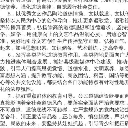
违反社会道德、背离公序良俗的言行和现象，及时进行批评
德修养 、强化道德自律，自觉履行社会责任。
5．以优秀文艺作品陶冶道德情操。文以载道 ，文以传
坚持以人民为中心的创作导向，推出更多讴歌党、讴歌祖国 
声传播真善美，弘扬崇高的道德理想和道德追求 。坚持把社会
俗、媚俗，用健康向上的文艺作品温润心灵、启迪心智
准，更好地引导文艺创作生产传播坚守正道、弘扬正气
起来 ，加强思想积累、知识储备、艺术训练，提高学养、
6．发挥各类阵地道德教育作用。各类阵地是面向广大
力推进媒体融合发展，抓好县级融媒体中心建设，
践，引导人们提高思想觉悟、道德水准 、文明素养
富思想内涵 ，提升教育功能 。民族团结、科普 、国防等教
心等公共文化设施，都要结合各自功能特点有针对性地开展道德
礼的浓厚氛围。
7．抓好重点群体的教育引导。公民道德建设既要面向全
直接影响着全社会道德风尚 ，要落实全面从严治党要求 
不可逾越、道德底线不可触碰 ，在严肃规范的党内政治生活中锤
苦奋斗 、清正廉洁等品格，正心修身 、慎独慎微
望、民族的未来，要坚持从娃娃抓起，引导青少年把正