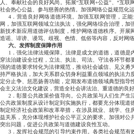
人 、奉献社会的良好风尚 。拓展“互联网+公益”、“
社会热心公益、参与慈善的热情。加强网络公益规范化运行
4．营造良好网络道德环境 。加强互联网管理，正
网，加强互联网领域立法执法，强化网络综合治理 ，加
新技术新应用道德评估制度 ，维护网络道德秩序。开展网
造谣、诽谤 、谩骂、歧视、色情、低俗等内容
六 、发挥制度保障作用
1．强化法律法规保障。法律是成文的道德，道德
穿法治建设全过程 ，立法、执法 、司法、守法各
强的道德要求转化为法律规范，推动社会诚信、见义勇为 
持严格执法，加大关系群众切身利益重点领域的执法力度 
定分止争 、惩恶扬善功能 ，定期发布道德领域典型指导
会主义法治文化建设，营造全社会讲法治、重道德的良好环境
2．彰显公共政策价值导向 。公共政策与人们生产生
公共政策制度从设计制定到实施执行 ，都要充分体现道德要求
制定经济社会政策和改革举措，在涉及就业 、就学、住房
益关系，充分体现维护社会公平正义的要求 。加强
突出问题，促进公共政策与道德建设良性互动。
3．发挥社会规范的引导约束作用。各类社会规范