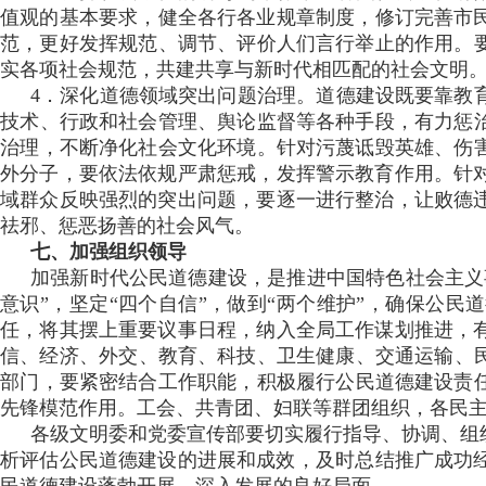
值观的基本要求 ，健全各行各业规章制度，修订完善市
范，更好发挥规范 、调节 、评价人们言行举止的作用
实各项社会规范，共建共享与新时代相匹配的社会文明
4．深化道德领域突出问题治理。道德建设既要靠教育倡导
技术、行政和社会管理、舆论监督等各种手段  ，有
治理，不断净化社会文化环境。针对污蔑诋毁英雄、
外分子，要依法依规严肃惩戒，发挥警示教育作用。针对
域群众反映强烈的突出问题，要逐一进行整治，让败德
祛邪、惩恶扬善的社会风气。
七 、加强组织领导
加强新时代公民道德建设 ，是推进中国特色社会主义事业
意识”，坚定“四个自信” ，做到“两个维护”
任，将其摆上重要议事日程，纳入全局工作谋划推进，有
信 、经济 、外交、教育、科技、卫生健康、交通运
部门，要紧密结合工作职能，积极履行公民道德建
先锋模范作用。工会 、共青团、妇联等群团组织，
各级文明委和党委宣传部要切实履行指导、协调、组织职
析评估公民道德建设的进展和成效，及时总结推广成功经