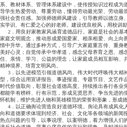
系、教材体系、管理体系建设中，使传授知识过程成为道
导学生热爱劳动、尊重劳动，懂得劳动最光荣、劳动最崇高
强社会责任感。加强师德师风建设，引导教师以德立身、以
实学识、有仁爱之心的好老师 。建设优良校风  ，用校训
2．用良好家教家风涵育道德品行。家庭是社会的基本细
家庭文明观念，推动形成爱国爱家 、相亲相爱、向上向
情中升华。通过多种方式 ，引导广大家庭重言传、重身教
美好心灵 ；自觉传承中华孝道，感念父母养育之恩 、感念
任、亲情 、学习 、公益的理念，让家庭成员相互影响
精神境界 、培育文明风尚。
3．以先进模范引领道德风尚。伟大时代呼唤伟大精神
型 ，综合运用宣讲报告、事迹报道、专题节目、文
时代价值取向 ，彰显社会道德高度。持续推出各行各业先进
都能学有榜样、行有示范，形成见贤思齐 、争当先进
怀机制，维护先进人物和英雄模范的荣誉和形象，形成德者
4．以正确舆论营造良好道德环境。舆论具有成风化人 
向和道德要求体现到经济、社会、文化等各领域的新闻报道
热点问题的引导，以事说理、以案明德，着力增强人们的法