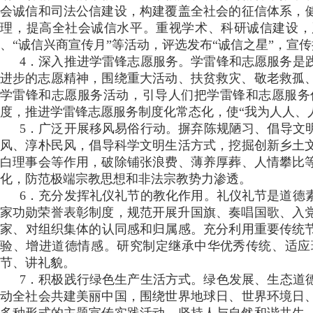
会诚信和司法公信建设，构建覆盖全社会的征信体系
理，提高全社会诚信水平。重视学术、科研诚信建设
、“诚信兴商宣传月”等活动，评选发布“诚信之星”，宣传
4．深入推进学雷锋志愿服务。学雷锋和志愿服务是践行社
进步的志愿精神 ，围绕重大活动、扶贫救灾、敬老救孤 
学雷锋和志愿服务活动，引导人们把学雷锋和志愿服务作为
度，推进学雷锋志愿服务制度化常态化，使“我为人人
5．广泛开展移风易俗行动。摒弃陈规陋习、倡导
风 、淳朴民风 ，倡导科学文明生活方式，挖掘创新乡土
白理事会等作用 ，破除铺张浪费、薄养厚葬、人情攀
化，防范极端宗教思想和非法宗教势力渗透。
6．充分发挥礼仪礼节的教化作用。礼仪礼节是道德素养
家功勋荣誉表彰制度，规范开展升国旗 、奏唱国歌、入党
家、对组织集体的认同感和归属感。充分利用重要传统节
验、增进道德情感。研究制定继承中华优秀传统 、
节、讲礼貌。
7．积极践行绿色生产生活方式。绿色发展、生态道
动全社会共建美丽中国，围绕世界地球日 、世界环境日