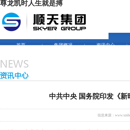
尊龙凯时人生就是搏
首页
集团概况
资讯中心
|
|
|
企业文化
人力资源
|
|
|
联系我们
中共中央 国务院印发《新
信息来源 ：
www.xinhu