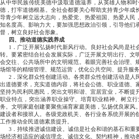
从中华民族传统美德中汲取道德滋养，从英雄人物和时
德，打牢道德根基 。全社会都要关心帮助支持青少年成长发展
导青少年树立远大志向 ，热爱党、热爱祖国 、热爱人民 
知名度高 、影响力大 ，要加强思想政治引领，引导他
督，树立良好社会形象。
四、推动道德实践养成
1．广泛开展弘扬时代新风行动 。良好社会风尚是社会
转。要紧密结合社会发展实际，广泛开展文明出行 、文
会交往、公共场所中的文明规范 。着眼完善社会治理、规
场馆等的精细管理、规范运营 ，优化公共空间、提升服务
2．深化群众性创建活动。各类群众性创建活动是人
出道德要求，充实道德内容，将社会公德、职业道德 
坚持为民利民惠民，突出文明和谐、宜居宜业，不断
职业特点 ，突出涵养职业操守 、培育职业精神、树立
务 。文明家庭创建要聚焦涵育家庭美德 ，弘扬优良家风
建设者和接班人。各级党政机关、各行业各系统开展
工作推动全民道德素质提升。
3．持续推进诚信建设。诚信是社会和谐的基石和重要
场经济相适应的诚信理念 、诚信文化 、契约精神，推动