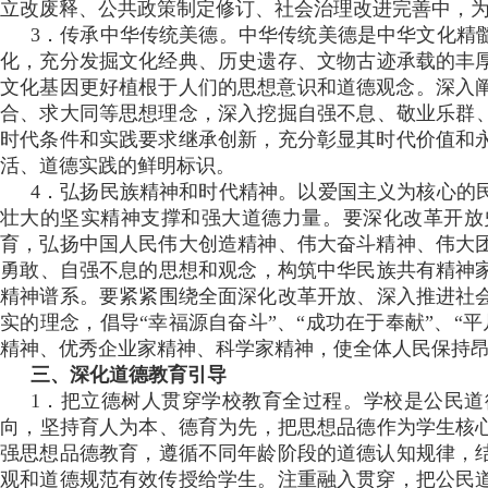
立改废释、公共政策制定修订 、社会治理改进完善中
3．传承中华传统美德 。中华传统美德是中华文化精髓
化，充分发掘文化经典、历史遗存 、文物古迹承载的丰厚
文化基因更好植根于人们的思想意识和道德观念。深入阐发中
合、求大同等思想理念，深入挖掘自强不息、敬业乐群 
时代条件和实践要求继承创新 ，充分彰显其时代价值和永恒魅
活、道德实践的鲜明标识。
4．弘扬民族精神和时代精神。以爱国主义为核心的
壮大的坚实精神支撑和强大道德力量 。要深化改革开放史
育 ，弘扬中国人民伟大创造精神、伟大奋斗精神、伟大
勇敢、自强不息的思想和观念 ，构筑中华民族共有精神家
精神谱系 。要紧紧围绕全面深化改革开放、深入推进社会主
实的理念 ，倡导“幸福源自奋斗” 、“成功在于奉献”、
精神、优秀企业家精神 、科学家精神，使全体人民保持昂
三 、深化道德教育引导
1．把立德树人贯穿学校教育全过程 。学校是公民道德
向 ，坚持育人为本、德育为先，把思想品德作为学生
强思想品德教育，遵循不同年龄阶段的道德认知规律 ，
观和道德规范有效传授给学生。注重融入贯穿，把公民